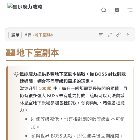
回
Skip to content
簡
選
到
單
頂
部
選單
首頁
地下室副本
🏰 地下室副本
💡
星詠魔力提供多種地下室副本挑戰，從 BOSS 討伐到競
速通關，適合不同等級和需求的玩家。
當你升到
100 級
後，每升一級都需要長時間的累積，且
仍有很多強大 BOSS 未有能力打敗。這時可以到法蘭城
休息室地下廣場參加各種挑戰，奪得獎勵、增強各種能
力。
即使等級較低，也有相對應的低等級副本可參
加。
參與世界 BOSS 挑戰，即使進場後立刻離開，