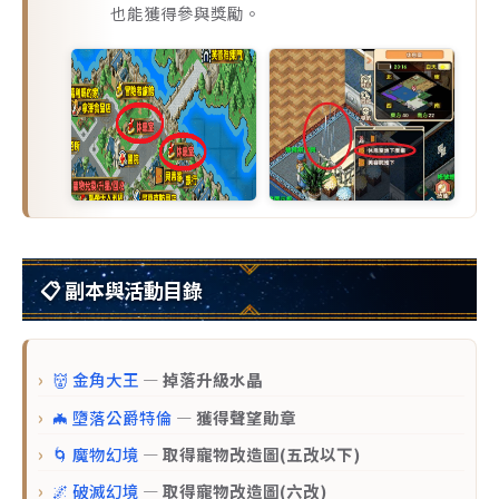
也能獲得參與獎勵。
📋 副本與活動目錄
👹 金角大王
— 掉落升級水晶
🦇 墮落公爵特倫
— 獲得聲望勛章
🌀 魔物幻境
— 取得寵物改造圖(五改以下)
🌌 破滅幻境
— 取得寵物改造圖(六改)