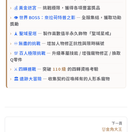
💰 黃金迷宮
— 挑戰極限，獲得各項豐富獎品
👁️ 世界 BOSS：奈拉荷特普之影
— 全服集結，獲取功勛
獎勵
🗼 聖域星塔
— 製作高數值半永久飾物「聖域星戒」
♾️ 無盡的挑戰
— 增加人物修正抗性與限時稱號
💯 百人極限挑戰
— 升級專屬技能 / 增強寵物修正 / 換取
Q零件
⚔️ 四轉連戰
— 突破
110 級
的四轉資格考驗
🏛️ 遺跡大冒險
— 收集契約召喚稀有的人形系寵物
Pager
下一頁
👹金角大王