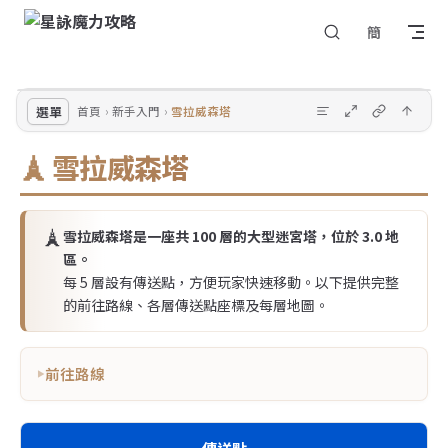
回
Skip to content
簡
選
到
單
頂
部
選單
首頁
新手入門
雪拉威森塔
🗼 雪拉威森塔
🗼
雪拉威森塔是一座共 100 層的大型迷宮塔，位於 3.0 地
區。
每 5 層設有傳送點，方便玩家快速移動。以下提供完整
的前往路線、各層傳送點座標及每層地圖。
前往路線