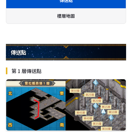
傳送點
樓層地圖
傳送點
第 1 層傳送點