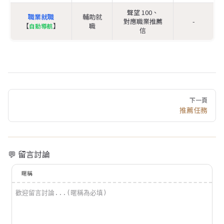
聲望 100、
職業就職
輔助就
對應職業推薦
-
【
】
職
自動導航
信
Pager
下一頁
推薦任務
💬 留言討論
暱稱