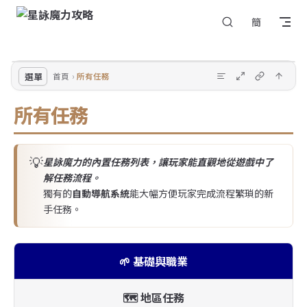
回
Skip to content
簡
選
到
單
頂
部
選單
首頁
所有任務
所有任務
💡
星詠魔力的內置任務列表，讓玩家能直觀地從遊戲中了
解任務流程。
獨有的
自動導航系統
能大幅方便玩家完成流程繁瑣的新
手任務。
🌱 基礎與職業
🗺️ 地區任務