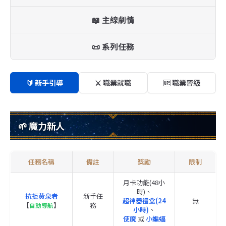
📖 主線劇情
📜 系列任務
🔰 新手引導
⚔️ 職業就職
🆙 職業晉級
🌱 魔力新人
任務名稱
備註
獎勵
限制
月卡功能(48小
時)、
抗拒黃泉者
新手任
超神器禮盒(24
無
【
】
務
自動導航
小時)
、
使魔
或
小蝙蝠