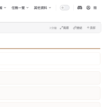
報
任務一覽
其他資料
簡
寬版
連結
頂部
3 分鐘