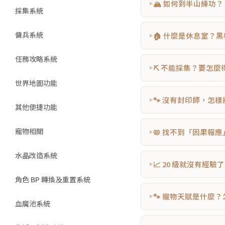
🏔️ 如何到半山練功？
採集系統
傭兵系統
🏠 什麼是休息室？
任務攻略系統
⛏️ 不能採集？要怎
世界地圖功能
🐾 沒有封印師，怎
其他便捷功能
寵物相關
📛 找不到「因果報
水晶改造系統
📈 20 級就沒有經驗
角色 BP 轉換及重置系統
🐾 寵物天賦是什麼
血魔池系統