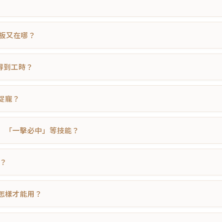
黑板又在哪？
麼得到工時？
樣捉寵？
應」「一擊必中」等技能？
了？
？怎樣才能用？