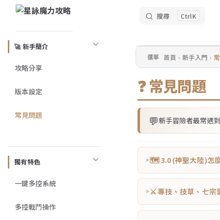
搜尋
K
Skip to content
Sidebar Navigation
🚀 新手簡介
首頁
新手入門
常
選單
攻略分享
❓ 常見問題
版本設定
常見問題
💬
新手冒險者最常遇
🗺️ 3.0 (神聖大陸)
獨有特色
一鍵多控系統
⚔️ 專技、技草、七
多控戰鬥操作