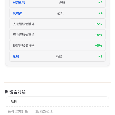
飛刃亂舞
必殺
+4
氣功彈
必殺
+4
人物經驗值獲得
+5%
寵物經驗值獲得
+5%
技能經驗值獲得
+5%
亂射
箭數
+1
💬 留言討論
暱稱