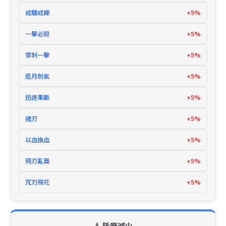
戒驕戒躁
+5%
一擊必殺
+5%
穿刺一擊
+5%
追月劍氣
+5%
迅速果斷
+5%
諸刃
+5%
以血換血
+5%
飛刃亂舞
+5%
咒刃飛花
+5%
💧 耗魔減少