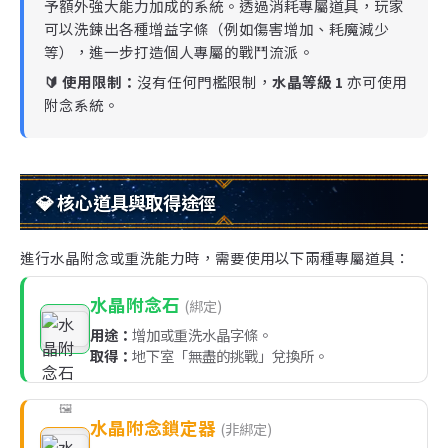
予額外強大能力加成的系統。透過消耗專屬道具，玩家
可以洗鍊出各種增益字條（例如傷害增加、耗魔減少
等），進一步打造個人專屬的戰鬥流派。
🔰 使用限制：
沒有任何門檻限制，
水晶等級 1
亦可使用
附念系統。
💎 核心道具與取得途徑
進行水晶附念或重洗能力時，需要使用以下兩種專屬道具：
水晶附念石
(綁定)
用途：
增加或重洗水晶字條。
取得：
地下室「無盡的挑戰」兌換所。
水晶附念鎖定器
(非綁定)