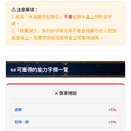
⚠️ 注意事項：
1. 道具「水晶屬性記錄石」
不會
紀錄水晶上的附念字
條。
2. 「耗魔減少」系列的字條效果不會直接顯示在人物技
能面板上，但實際施放技能時會正常套用減免。
📜 可獲得的能力字條一覽
⚔️ 傷害增加
連擊
+5%
乾坤一擲
+5%