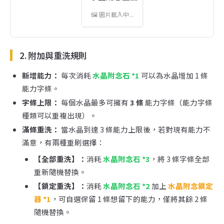
2. 附加與重洗規則
新增能力：
每次消耗
水晶附念石 *1
可以為水晶增加 1 條
能力字條。
字條上限：
每個水晶最多可擁有
3 條
能力字條（能力字條
種類可以重複出現）。
滿條重洗：
當水晶到達 3 條能力上限後，若對現有能力不
滿意，有兩種重刷選擇：
【全部重洗】：
消耗
水晶附念石 *3
，將 3 條字條全部
重新隨機替換。
【鎖定重洗】：
消耗
水晶附念石 *2
加上
水晶附念鎖定
器 *1
，可自選保留 1 條想留下的能力，僅將其餘 2 條
隨機替換。