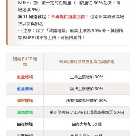
BUFF，並回復一定的血魔量（回復量從
50%
起算，每
場遞減
5%
）。
第 11 場連戰起：
不再提供血魔回復！
僅累計本周最高場
次以參與排名。
※ 注意：除了「減傷增幅」最高上限為
50%
外，其餘所
有 BUFF 均不設上限，可無限累計！
隨機 BUFF 種
效果說明 (加成包含角色與寵物)
類
血量增幅
生命上限增加
30%
藍量增幅
魔法上限增加
30%
傷害增幅
所有造成傷害增加
30%
減傷增幅
受到傷害減少
15%
(此項最高疊加至 50%)
回復增強
回復力增加 50 點
攻擊增幅
攻擊力增加 300 點