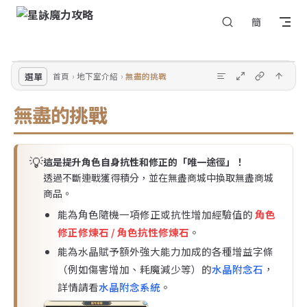
回
Skip to content
簡
選
到
單
頂
部
選單
首頁
地下室介紹
無盡的挑戰
無盡的挑戰
💡
這是提升角色自身抗性和修正的「唯一途徑」！
透過不斷連戰獲得積分，並在無盡商城中換取無盡商城
商品。
能為角色隨機一項修正或抗性增加經驗值的
角色
修正修煉石 / 角色抗性修煉石
。
能為水晶賦予額外強大能力加成的各種增益字條
（例如傷害增加、耗魔減少等）的
水晶附念石
，
詳情請看
水晶附念系統
。