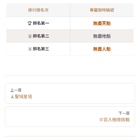
排行榜名次
專屬限時稱號
無盡天魁
🏆
排名第一
無盡地魁
🥈
排名第二
無盡人魁
🥉
排名第三
Pager
上一頁
🗼聖域星塔
下一頁
💯百人極限挑戰