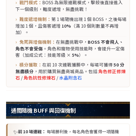
戰鬥模式：
BOSS 為無限連戰模式，擊殺後直接進入
下一個級別，難度遞增，無盡挑戰！
難度遞增機制：
第 1 場隨機出現 1 個 BOSS，之後每場
增加 1 個，且傷害遞增
10%
（滿 10 個則數量不再增
加）。
免死與增傷機制：
在無盡挑戰中，
BOSS 不會飛人、
角色不會受傷
。角色和寵物使用技能時，會提升一定傷
害（加成公式：技能等級 ×
5%
）。
積分獲取：
在前 10 次連戰獲勝中，每場可獲得
50 分
無盡積分
，用於購買無盡商城商品。包括
角色修正修煉
石
/
角色抗性修煉石
/
水晶附念石
通關隨機 BUFF 與回復機制
✨
前 10 場連戰：
每場勝利後，每名角色會獲得一項隨機