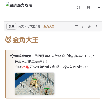
回
Skip to content
簡
選
到
單
頂
部
選單
首頁
地下室介紹
金角大王
😈 金角大王
💡
戰勝
金角大王
後可獲得不同等級的「水晶經驗石」，是
升級水晶的主要途徑！
升級
水晶
可得到
額外能力
加乘，增強角色戰鬥力。