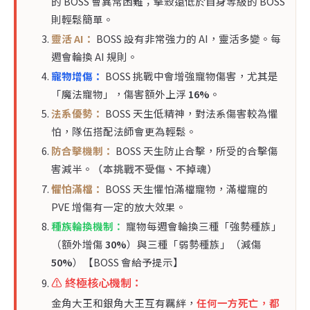
的 BOSS 會異常困難；擊殺遠低於自身等級的 BOSS
則輕鬆簡單。
靈活 AI：
BOSS 設有非常強力的 AI，靈活多變。每
週會輪換 AI 規則。
寵物增傷：
BOSS 挑戰中會增強寵物傷害，尤其是
「魔法寵物」，傷害額外上浮
16%
。
法系優勢：
BOSS 天生低精神，對法系傷害較為懼
怕，隊伍搭配法師會更為輕鬆。
防合擊機制：
BOSS 天生防止合擊，所受的合擊傷
害減半。
（本挑戰不受傷、不掉魂）
懼怕滿檔：
BOSS 天生懼怕滿檔寵物，滿檔寵的
PVE 增傷有一定的放大效果。
種族輪換機制：
寵物每週會輪換三種「強勢種族」
（額外增傷
30%
）與三種「弱勢種族」（減傷
50%
）【BOSS 會給予提示】
⚠️ 終極核心機制：
金角大王和銀角大王互有羈絆，
任何一方死亡，都