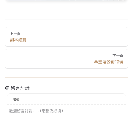
Pager
上一頁
副本總覽
下一頁
🦇墮落公爵特倫
💬 留言討論
暱稱