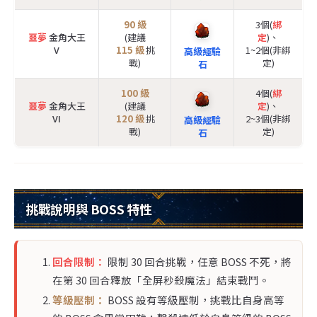
90 級
3個(
綁
噩夢
金角大王
(建議
定
)、
V
115 級
挑
1~2個(非綁
高級經驗
戰)
定)
石
100 級
4個(
綁
噩夢
金角大王
(建議
定
)、
VI
120 級
挑
2~3個(非綁
高級經驗
戰)
定)
石
挑戰說明與 BOSS 特性
回合限制：
限制 30 回合挑戰，任意 BOSS 不死，將
在第 30 回合釋放「全屏秒殺魔法」結束戰鬥。
等級壓制：
BOSS 設有等級壓制，挑戰比自身高等