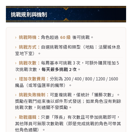
挑戰規則與機制
挑戰時機：
角色超過
60 級
後可挑戰。
挑戰方式：
自選挑戰等級和類型（地點：法蘭城休息
室地下室）。
挑戰次數：
每周基本可挑戰 3 次，可額外購買增加 5
次挑戰次數，
每天最多挑戰 2 次
。
增加次數費用：
分別為 200 / 400 / 800 / 1200 / 1600
魔晶（或等值匯率的魔幣）。
挑戰失敗機制：
可重複挑戰，僅統計「獲勝次數」。
獎勵在戰鬥結束後以郵件形式發送；如果角色沒有剩餘
挑戰次數，則通關不發獎勵。
助戰邏輯：
只要「隊長」有次數且可參加挑戰即可，
其他隊員可無限次數助戰（即是完成挑戰的角色可帶其
他角色通關）。