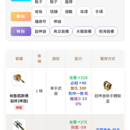
靴子
鞋子
盾牌
戒指
項鍊
頭戴
耳環
手環
飾物
護身符
樂器
特別
超神器
弗旦裝備
水龍裝備
樹海裝備
等
裝備
類型
能力
獲得方式
級
攻擊 +320
必殺 +40
單手武
耐久 300
1 級
器
乾坤一擲
耗
帕魯凱斯爆
超神器新手體驗
魔減少 10
裂斧(神器)
盒
0%
綁定
攻擊 +375
防禦 -59
森羅萬象-樹海