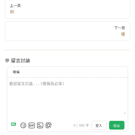
Pager
上一頁
劍
下一頁
槍
💬 留言討論
暱稱
0
/
500
字
登入
送出