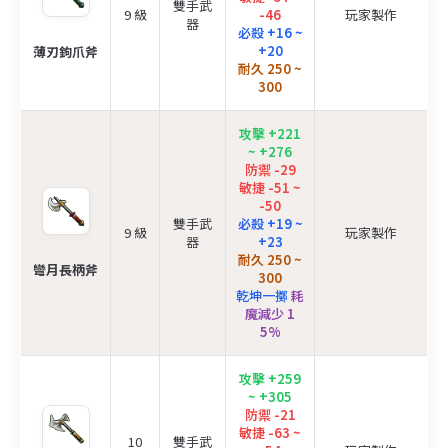
雙手武
9 級
-46
玩家製作
器
必殺 +16 ~
+20
薄刃鉤爪斧
耐久 250 ~
300
攻擊 +221
~ +276
防禦 -29
敏捷 -51 ~
-50
雙手武
必殺 +19 ~
9 級
玩家製作
器
+23
耐久 250 ~
彎月長柄斧
300
乾坤一擲
耗
魔減少 1
5%
攻擊 +259
~ +305
防禦 -21
敏捷 -63 ~
10
雙手武