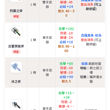
雙手武
敏捷 -45
1 級
登出消失
(可上
器
必殺 +24
鎖保留)
烈震之斧
耐久 40 ~ 5
0
綁定
攻擊 +102
防禦 -10
森羅萬象-樹海
單手武
敏捷 -24
1 級
登出消失
(可上
器
必殺 +18
鎖保留)
古董突進斧
耐久 90 ~ 1
00
綁定
攻擊 +80
偷竊
跳跳地雷
防禦 -30
地點：
罪之房三
單手武
1 級
敏捷 -10
樓
器
必殺 +30
任務：
魔界風水
耐久 5
盤
冰之斧
攻擊 +15 ~
+29
防禦 -2
敏捷 -6 ~ -
單手武