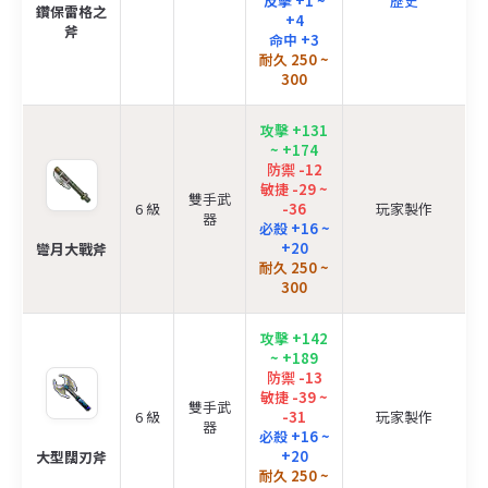
反擊 +1 ~
歷史
鑽保雷格之
+4
斧
命中 +3
耐久 250 ~
300
攻擊 +131
~ +174
防禦 -12
敏捷 -29 ~
雙手武
6 級
-36
玩家製作
器
必殺 +16 ~
+20
彎月大戰斧
耐久 250 ~
300
攻擊 +142
~ +189
防禦 -13
敏捷 -39 ~
雙手武
6 級
-31
玩家製作
器
必殺 +16 ~
+20
大型闊刃斧
耐久 250 ~