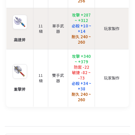
256
攻擊 +287
~ +312
11
單手武
必殺 +10 ~
玩家製作
級
器
+14
耐久 240 ~
高速斧
260
攻擊 +340
~ +379
防禦 -22
敏捷 -82 ~
11
雙手武
-73
玩家製作
級
器
必殺 +34 ~
+38
重擊斧
耐久 240 ~
260