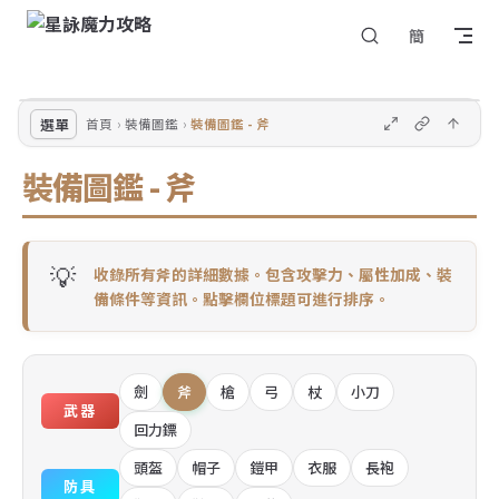
回
Skip to content
簡
選
到
單
頂
部
選單
首頁
裝備圖鑑
裝備圖鑑 - 斧
裝備圖鑑 - 斧
💡
收錄所有斧的詳細數據。包含攻擊力、屬性加成、裝
備條件等資訊。點擊欄位標題可進行排序。
劍
斧
槍
弓
杖
小刀
武器
回力鏢
頭盔
帽子
鎧甲
衣服
長袍
防具