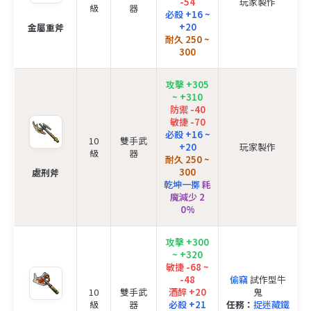
-54
玩家製作
級
器
必殺 +16 ~
+20
金屬重斧
耐久 250 ~
300
攻擊 +305
~ +310
防禦 -40
敏捷 -70
必殺 +16 ~
10
雙手武
+20
玩家製作
級
器
耐久 250 ~
300
處刑斧
乾坤一擲
耗
魔減少 2
0%
攻擊 +300
~ +320
敏捷 -68 ~
-48
偷竊
試作型牛
10
雙手武
酒醉 +20
鬼
級
器
必殺 +21
任務：
捉迷藏鐵