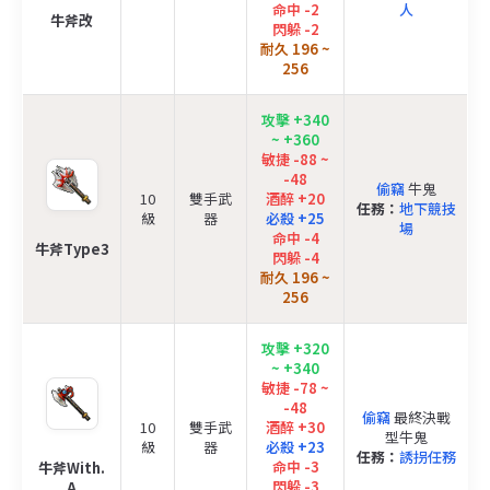
命中 -2
人
牛斧改
閃躲 -2
耐久 196 ~
256
攻擊 +340
~ +360
敏捷 -88 ~
-48
偷竊
牛鬼
10
雙手武
酒醉 +20
任務：
地下競技
級
器
必殺 +25
場
命中 -4
牛斧Type3
閃躲 -4
耐久 196 ~
256
攻擊 +320
~ +340
敏捷 -78 ~
-48
偷竊
最終決戰
10
雙手武
酒醉 +30
型牛鬼
級
器
必殺 +23
任務：
誘拐任務
命中 -3
牛斧With.
閃躲 -3
A