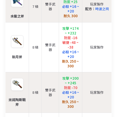
防禦 +25
雙手武
玩家製作
7 級
必殺 +16 ~
器
配方：
時波之祠
+20
耐久 300
水龍之斧
攻擊 +174
~ +232
防禦 -16
敏捷 -48 ~
雙手武
8 級
-38
玩家製作
器
必殺 +16 ~
+20
新月斧
耐久 250 ~
300
攻擊 +200
~ +245
防禦 -70
雙手武
8 級
必殺 +16 ~
玩家製作
器
+20
米諾陶斯戰
耐久 250 ~
斧
300