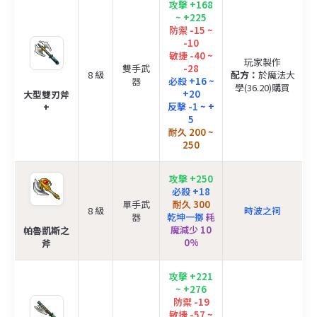
攻擊 +168
~ +225
防禦 -15 ~
-10
敏捷 -40 ~
玩家製作
雙手武
-28
8 級
配方：
於魔法大
器
必殺 +16 ~
學(36.20)購買
+20
大型雙刃斧
反擊 -1 ~ +
+
5
耐久 200 ~
250
攻擊 +250
必殺 +18
單手武
耐久 300
8 級
時波之祠
器
乾坤一擲
耗
魔減少 10
帕魯凱斯之
0%
斧
攻擊 +221
~ +276
防禦 -19
敏捷 -57 ~