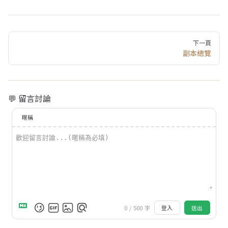
Pager
下一頁
副本總覽
💬 留言討論
暱稱
0
/
500
字
登入
送出