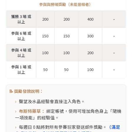
參與與勝場獎勵（未能晉級者）
獲勝 3 場 或
200
200
400
-
以上
參與 6 場 或
150
150
300
-
以上
參與 4 場 或
100
100
200
-
以上
參與 1 場 或
50
50
100
-
以上
📝 獎勵發放說明：
聲望及水晶經驗會直接注入角色。
布斯特藥草：
綁定帳號，使用可增加角色身上「隨機
一項技能」的經驗值。
每週日 0 點將對所有參賽玩家發送郵件獎勵。
（滿足