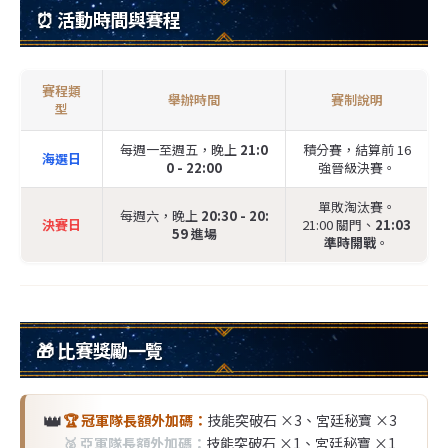
⏰ 活動時間與賽程
賽程類
舉辦時間
賽制說明
型
每週一至週五，晚上
21:0
積分賽，結算前 16
海選日
0 - 22:00
強晉級決賽。
單敗淘汰賽。
每週六，晚上
20:30 - 20:
決賽日
21:00 關門、
21:03
59 進場
準時開戰
。
🎁 比賽獎勵一覽
👑
🏆 冠軍隊長額外加碼：
技能突破石 ×3、宮廷秘寶 ×3
🥈 亞軍隊長額外加碼：
技能突破石 ×1、宮廷秘寶 ×1