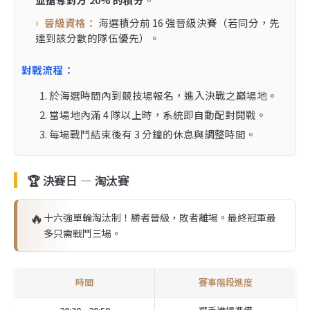
晉級資格：
海選積分前 16 強晉級決賽（若同分，先
達到該分數的隊伍優先）。
對戰流程：
於海選時間內到競技場報名，進入決戰之巔場地。
當場地內滿 4 隊以上時，系統即自動配對開戰。
每場戰鬥結束後有 3 分鐘的休息與調整時間。
🏆 決賽日 — 淘汰賽
🔥
十六強單輪淘汰制！勝者晉級，敗者離場。最終冠軍最
多只需戰鬥三場。
時間
賽事階段進度