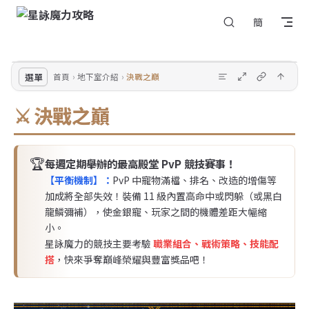
回
Skip to content
簡
選
到
單
頂
部
選單
首頁
地下室介紹
決戰之巔
⚔️ 決戰之巔
🏆
每週定期舉辦的最高殿堂 PvP 競技賽事！
【平衡機制】：
PvP 中寵物滿檔、排名、改造的增傷等
加成將全部失效！裝備 11 級內置高命中或閃躲（或黑白
龍鱗彌補），使金銀寵、玩家之間的機體差距大幅縮
小。
星詠魔力的競技主要考驗
職業組合、戰術策略、技能配
搭
，快來爭奪巔峰榮耀與豐富獎品吧！