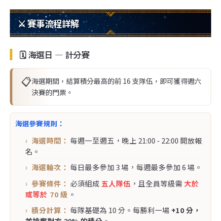
⚔️ 賽事流程詳解
🗓️ 海選日 — 計分賽
📋
海選期間，結算積分最高的前 16 支隊伍，即可獲得週六
決賽的門票。
海選參賽規則：
海選時間：
每週一至週五，晚上 21:00 - 22:00 開放報
名。
海選輪次：
每日最多參加 3 場，每週最多參加 6 場。
參賽條件：
必須組成
五人隊伍
，且全員等級需
大於
或等於
70 級
。
積分計算：
每隊基礎為 10 分。每勝利一場
+10 分，
並搶奪對方
20%
的積分
。