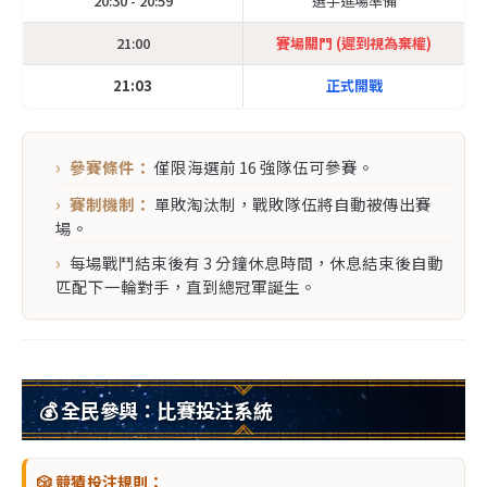
20:30 - 20:59
選手進場準備
21:00
賽場關門 (遲到視為棄權)
21:03
正式開戰
參賽條件：
僅限海選前 16 強隊伍可參賽。
賽制機制：
單敗淘汰制，戰敗隊伍將自動被傳出賽
場。
每場戰鬥結束後有 3 分鐘休息時間，休息結束後自動
匹配下一輪對手，直到總冠軍誕生。
💰 全民參與：比賽投注系統
🎲 競猜投注規則：